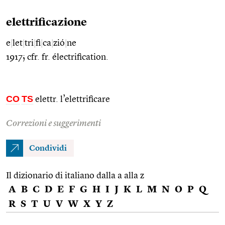
elettrificazione
e
|
let
|
tri
|
fi
|
ca
|
zió
|
ne
1917; cfr. fr. électrification.
CO
TS
elettr. l’elettrificare
Correzioni e suggerimenti
Condividi
Il dizionario di italiano dalla a alla z
A
B
C
D
E
F
G
H
I
J
K
L
M
N
O
P
Q
R
S
T
U
V
W
X
Y
Z