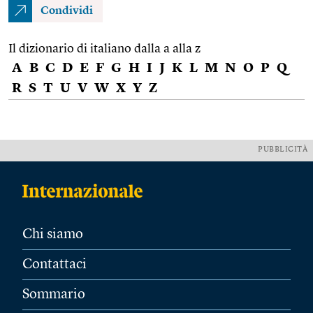
Condividi
Il dizionario di italiano dalla a alla z
A
B
C
D
E
F
G
H
I
J
K
L
M
N
O
P
Q
R
S
T
U
V
W
X
Y
Z
PUBBLICITÀ
Chi siamo
Contattaci
Sommario