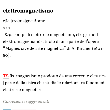
elettromagnetismo
e
|
let
|
tro
|
ma
|
gne
|
tì
|
ṣmo
s.m.
1829; comp. di elettro- e magnetismo, cfr. gr. mod.
elektromagnētismós, titolo di una parte dell’opera
“Magnes sive de arte magnetica” di A. Kircher (1601-
80).
TS
fis. magnetismo prodotto da una corrente elettrica
|
parte della fisica che studia le relazioni tra fenomeni
elettrici e magnetici
Correzioni e suggerimenti