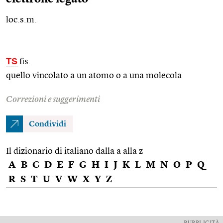
loc.s.m.
TS
fis.
quello vincolato a un atomo o a una molecola
Correzioni e suggerimenti
Condividi
Il dizionario di italiano dalla a alla z
A
B
C
D
E
F
G
H
I
J
K
L
M
N
O
P
Q
R
S
T
U
V
W
X
Y
Z