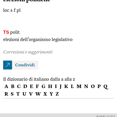
loc.s.f.pl.
TS
polit.
elezioni dell’organismo legislativo
Correzioni e suggerimenti
Condividi
Il dizionario di italiano dalla a alla z
A
B
C
D
E
F
G
H
I
J
K
L
M
N
O
P
Q
R
S
T
U
V
W
X
Y
Z