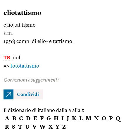
eliotattismo
e
|
lio
|
tat
|
tì
|
ṣmo
s.m.
1956; comp. di elio- e tattismo.
TS
biol.
=>
fototattismo
Correzioni e suggerimenti
Condividi
Il dizionario di italiano dalla a alla z
A
B
C
D
E
F
G
H
I
J
K
L
M
N
O
P
Q
R
S
T
U
V
W
X
Y
Z