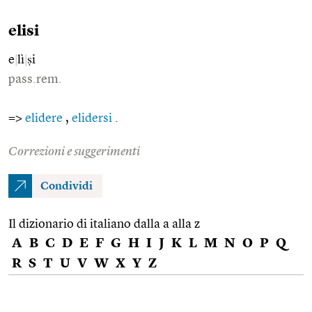
elisi
e
|
lì
|
ṣi
pass.rem.
=>
elidere
,
elidersi
.
Correzioni e suggerimenti
Condividi
Il dizionario di italiano dalla a alla z
A
B
C
D
E
F
G
H
I
J
K
L
M
N
O
P
Q
R
S
T
U
V
W
X
Y
Z