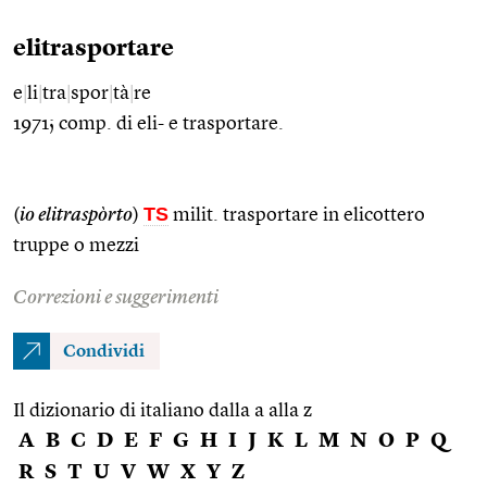
elitrasportare
e
|
li
|
tra
|
spor
|
tà
|
re
1971; comp. di eli- e trasportare.
TS
(
io elitraspòrto
)
milit. trasportare in elicottero
truppe o mezzi
Correzioni e suggerimenti
Condividi
Il dizionario di italiano dalla a alla z
A
B
C
D
E
F
G
H
I
J
K
L
M
N
O
P
Q
R
S
T
U
V
W
X
Y
Z