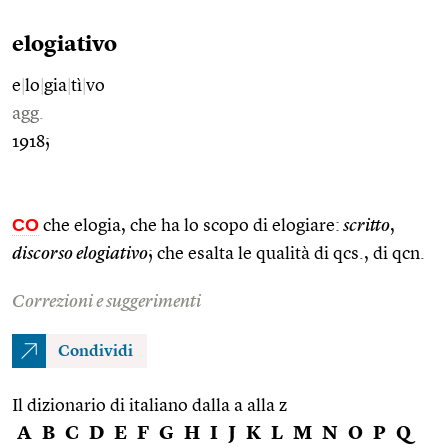
elogiativo
e
|
lo
|
gia
|
tì
|
vo
agg.
1918;
CO
che elogia, che ha lo scopo di elogiare:
scritto
,
discorso elogiativo
; che esalta le qualità di qcs., di qcn.
Correzioni e suggerimenti
Condividi
Il dizionario di italiano dalla a alla z
A
B
C
D
E
F
G
H
I
J
K
L
M
N
O
P
Q