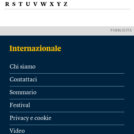
R
S
T
U
V
W
X
Y
Z
PUBBLICITÀ
Chi siamo
Contattaci
Sommario
Festival
Privacy e cookie
Video