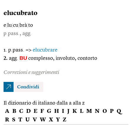
elucubrato
e
|
lu
|
cu
|
brà
|
to
p.pass., agg.
1. p.pass. =>
elucubrare
2.
BU
agg.
complesso, involuto, contorto
Correzioni e suggerimenti
Condividi
Il dizionario di italiano dalla a alla z
A
B
C
D
E
F
G
H
I
J
K
L
M
N
O
P
Q
R
S
T
U
V
W
X
Y
Z