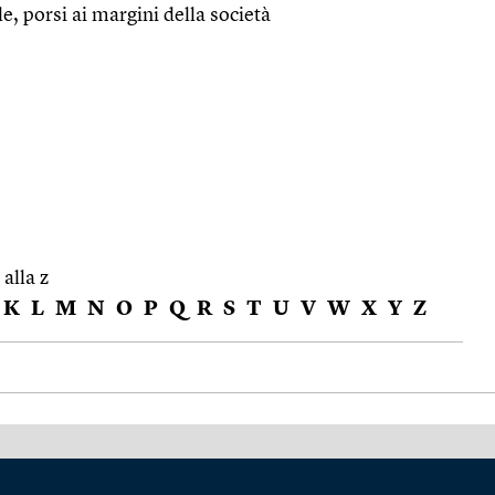
le, porsi ai margini della società
 alla z
K
L
M
N
O
P
Q
R
S
T
U
V
W
X
Y
Z