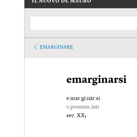
IL NUOVO DE MAURO
EMARGINARE
emarginarsi
e
|
mar
|
gi
|
nàr
|
si
v.pronom.intr.
sec. XX;