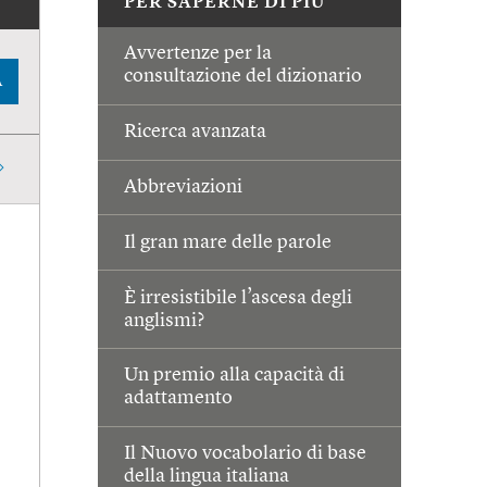
PER SAPERNE DI PIÙ
Avvertenze per la
consultazione del dizionario
A
Ricerca avanzata
Abbreviazioni
Il gran mare delle parole
È irresistibile l’ascesa degli
anglismi?
Un premio alla capacità di
adattamento
Il Nuovo vocabolario di base
della lingua italiana