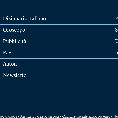
Dizionario italiano
P
Oroscopo
S
Pubblicità
U
Paesi
I
Autori
Newsletter
e 04003131002 • Partita iva 04850721004 • Capitale sociale 120.000 euro •
No