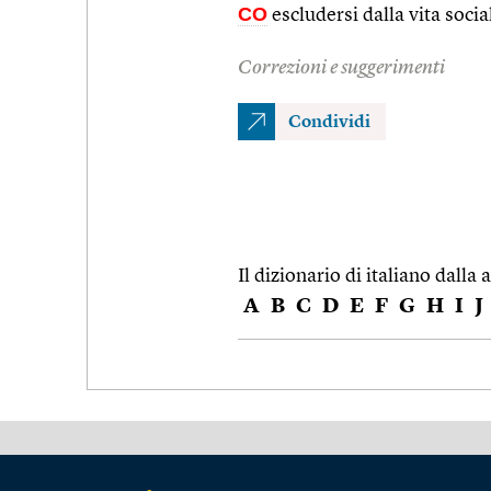
CO
escludersi dalla vita socia
Correzioni e suggerimenti
Condividi
Il dizionario di italiano dalla a
A
B
C
D
E
F
G
H
I
J