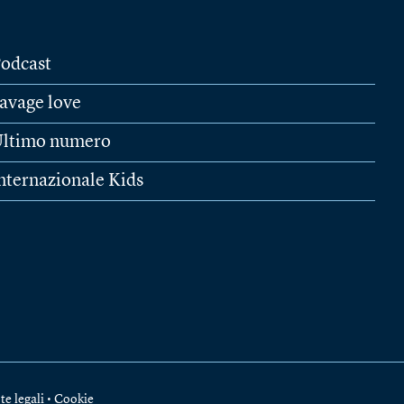
odcast
avage love
ltimo numero
nternazionale Kids
te legali
•
Cookie