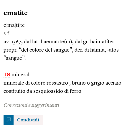
ematite
e
|
ma
|
tì
|
te
s.f.
av. 1367; dal lat. haematīte(m), dal gr. haimatítēs
propr. “del colore del sangue”, der. di hâima, -atos
“sangue”.
TS
mineral.
minerale di colore rossastro , bruno o grigio acciaio
costituito da sesquiossido di ferro
Correzioni e suggerimenti
Condividi