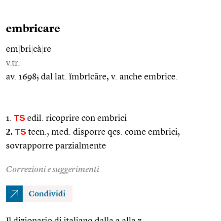
embricare
em
|
bri
|
cà
|
re
v.tr.
av. 1698; dal lat. ĭmbrĭcāre, v. anche embrice.
TS
1.
edil. ricoprire con embrici
2.
TS
tecn., med. disporre qcs. come embrici,
sovrapporre parzialmente
Correzioni e suggerimenti
Condividi
Il dizionario di italiano dalla a alla z