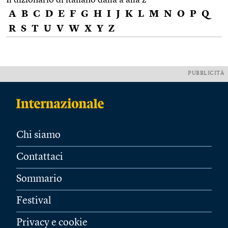
A
B
C
D
E
F
G
H
I
J
K
L
M
N
O
P
Q
R
S
T
U
V
W
X
Y
Z
PUBBLICITÀ
Chi siamo
Contattaci
Sommario
Festival
Privacy e cookie