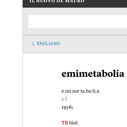
IL NUOVO DE MAURO
EMILIANO
emimetabolia
e
|
mi
|
me
|
ta
|
bo
|
lì
|
a
s.f.
1956;
TS
biol.