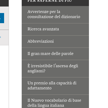
PER SAPERNE DI PIÙ
Avvertenze per la
consultazione del dizionario
A
Ricerca avanzata
Abbreviazioni
Il gran mare delle parole
È irresistibile l’ascesa degli
anglismi?
Un premio alla capacità di
adattamento
Il Nuovo vocabolario di base
della lingua italiana