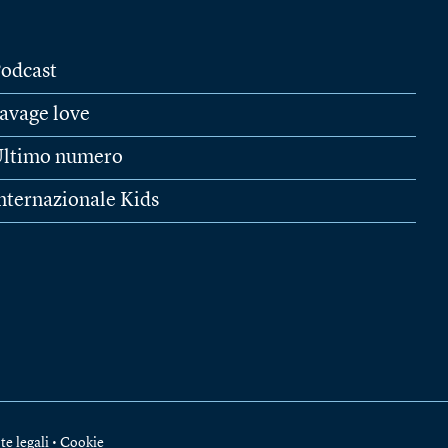
odcast
avage love
ltimo numero
nternazionale Kids
te legali
•
Cookie