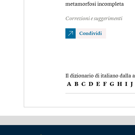
metamorfosi incompleta
Correzioni e suggerimenti
Condividi
Il dizionario di italiano dalla a
A
B
C
D
E
F
G
H
I
J