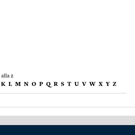
 alla z
K
L
M
N
O
P
Q
R
S
T
U
V
W
X
Y
Z