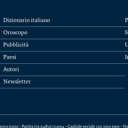
Dizionario italiano
P
Oroscopo
S
Pubblicità
U
Paesi
I
Autori
Newsletter
e 04003131002 • Partita iva 04850721004 • Capitale sociale 120.000 euro •
No