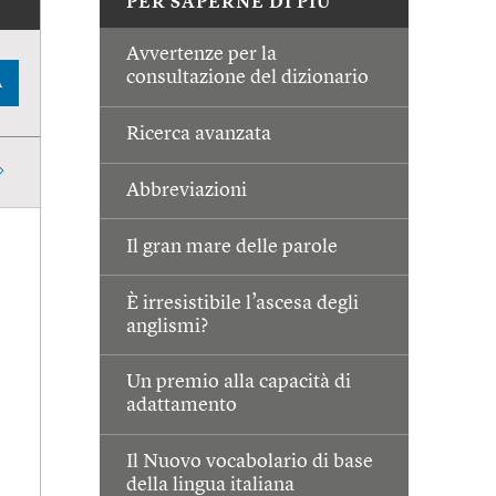
PER SAPERNE DI PIÙ
Avvertenze per la
consultazione del dizionario
A
Ricerca avanzata
Abbreviazioni
Il gran mare delle parole
È irresistibile l’ascesa degli
anglismi?
Un premio alla capacità di
adattamento
Il Nuovo vocabolario di base
della lingua italiana