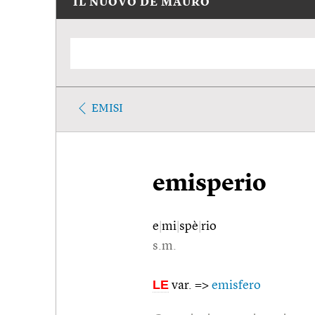
IL NUOVO DE MAURO
EMISI
emisperio
e
|
mi
|
spè
|
rio
s.m.
LE
var. =>
emisfero