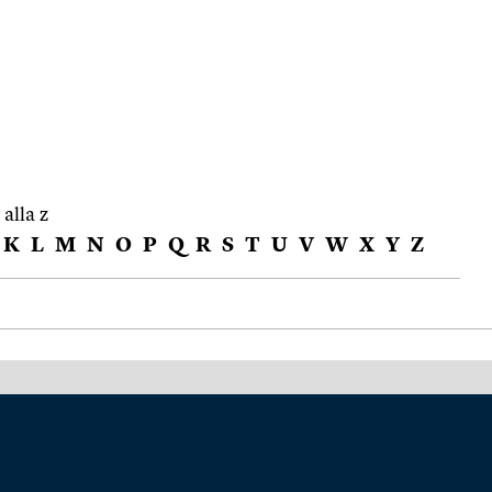
 alla z
K
L
M
N
O
P
Q
R
S
T
U
V
W
X
Y
Z