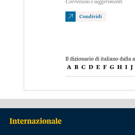
Correzioni e suggerimenti
Condividi
Il dizionario di italiano dalla a
A
B
C
D
E
F
G
H
I
J