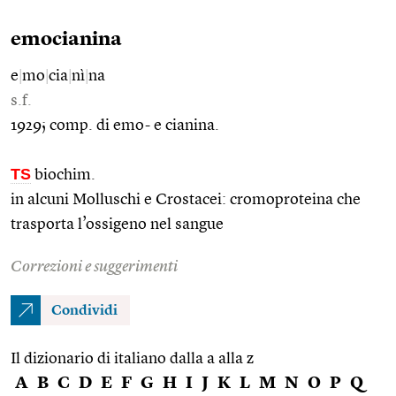
emocianina
e
|
mo
|
cia
|
nì
|
na
s.f.
1929; comp. di emo- e cianina.
TS
biochim.
in alcuni Molluschi e Crostacei: cromoproteina che
trasporta l’ossigeno nel sangue
Correzioni e suggerimenti
Condividi
Il dizionario di italiano dalla a alla z
A
B
C
D
E
F
G
H
I
J
K
L
M
N
O
P
Q