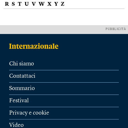
R
S
T
U
V
W
X
Y
Z
PUBBLICITÀ
Chi siamo
Contattaci
Sommario
Festival
Privacy e cookie
Video