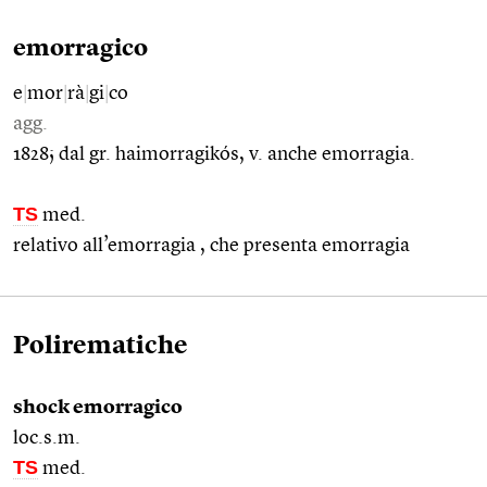
emorragico
e
|
mor
|
rà
|
gi
|
co
agg.
1828; dal gr. haimorragikós, v. anche emorragia.
TS
med.
relativo all’emorragia , che presenta emorragia
Polirematiche
shock emorragico
loc.s.m.
TS
med.