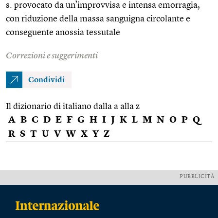
s. provocato da un’improvvisa e intensa emorragia,
con riduzione della massa sanguigna circolante e
conseguente anossia tessutale
Correzioni e suggerimenti
Condividi
Il dizionario di italiano dalla a alla z
A
B
C
D
E
F
G
H
I
J
K
L
M
N
O
P
Q
R
S
T
U
V
W
X
Y
Z
PUBBLICITÀ