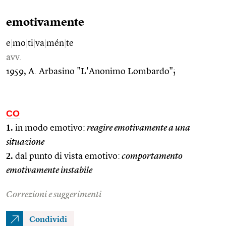
emotivamente
e
|
mo
|
ti
|
va
|
mén
|
te
avv.
1959, A. Arbasino "L'Anonimo Lombardo";
CO
1.
in modo emotivo:
reagire emotivamente a una
situazione
2.
dal punto di vista emotivo:
comportamento
emotivamente instabile
Correzioni e suggerimenti
Condividi