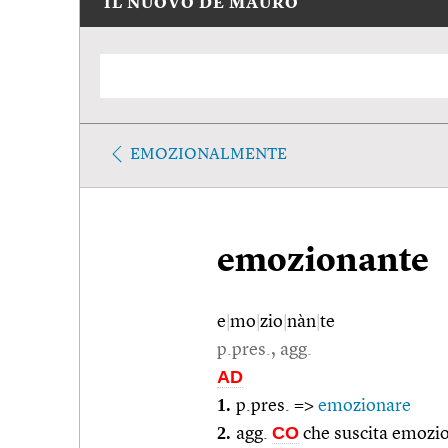
IL NUOVO DE MAURO
EMOZIONALMENTE
emozionante
e
|
mo
|
zio
|
nàn
|
te
p.pres., agg.
AD
1.
p.pres. =>
emozionare
2.
CO
agg.
che suscita emozio