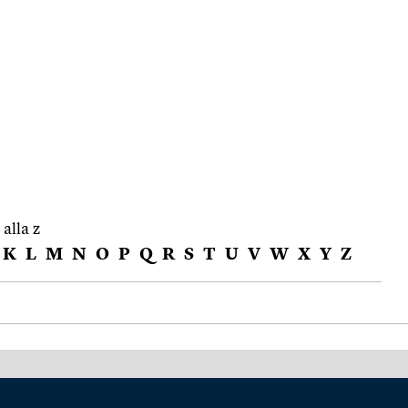
 alla z
K
L
M
N
O
P
Q
R
S
T
U
V
W
X
Y
Z