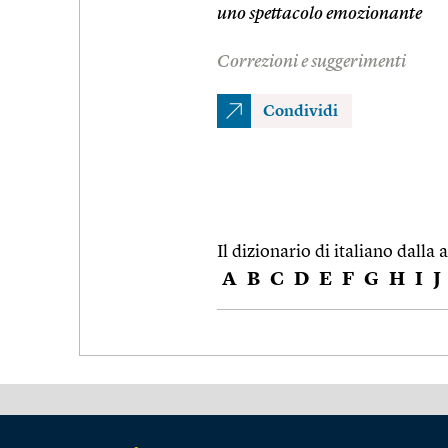
uno spettacolo emozionante
Correzioni e suggerimenti
Condividi
Il dizionario di italiano dalla a
A
B
C
D
E
F
G
H
I
J