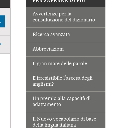
PER SAPERNE DI PIÙ
Avvertenze per la
consultazione del dizionario
A
Ricerca avanzata
Abbreviazioni
Il gran mare delle parole
È irresistibile l’ascesa degli
anglismi?
Un premio alla capacità di
adattamento
Il Nuovo vocabolario di base
della lingua italiana