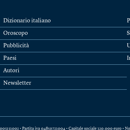
Dizionario italiano
P
Oroscopo
S
Pubblicità
U
Paesi
I
Autori
Newsletter
e 04003131002 • Partita iva 04850721004 • Capitale sociale 120.000 euro •
No