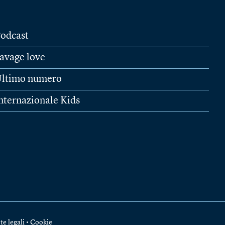
odcast
avage love
ltimo numero
nternazionale Kids
te legali
•
Cookie