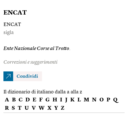
ENCAT
ENCAT
sigla
Ente Nazionale Corse al Trotto
.
Correzioni e suggerimenti
Condividi
Il dizionario di italiano dalla a alla z
A
B
C
D
E
F
G
H
I
J
K
L
M
N
O
P
Q
R
S
T
U
V
W
X
Y
Z