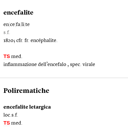
encefalite
en
|
ce
|
fa
|
lì
|
te
s.f.
1820; cfr. fr. encéphalite.
TS
med.
infiammazione dell’encefalo , spec. virale
Polirematiche
encefalite letargica
loc.s.f.
TS
med.