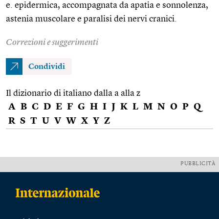
e. epidermica, accompagnata da apatia e sonnolenza,
astenia muscolare e paralisi dei nervi cranici.
Correzioni e suggerimenti
Condividi
Il dizionario di italiano dalla a alla z
A
B
C
D
E
F
G
H
I
J
K
L
M
N
O
P
Q
R
S
T
U
V
W
X
Y
Z
PUBBLICITÀ