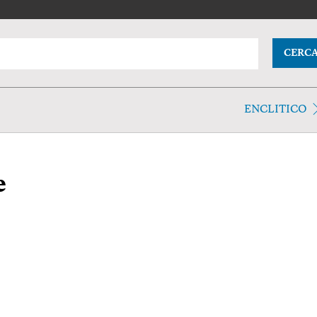
CERC
ENCLITICO
e