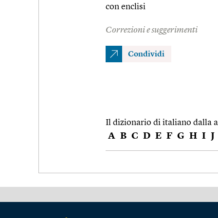
con enclisi
Correzioni e suggerimenti
Condividi
Il dizionario di italiano dalla a
A
B
C
D
E
F
G
H
I
J