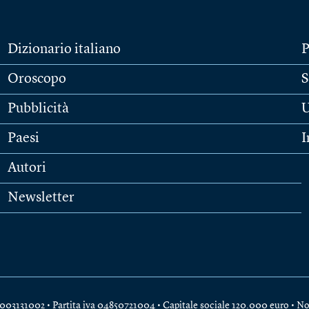
Dizionario italiano
P
Oroscopo
S
Pubblicità
U
Paesi
I
Autori
Newsletter
e 04003131002 • Partita iva 04850721004 • Capitale sociale 120.000 euro •
No