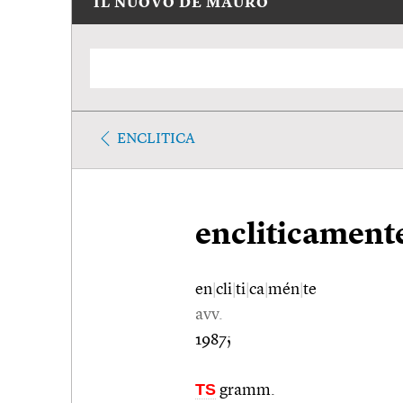
IL NUOVO DE MAURO
ENCLITICA
encliticament
en
|
cli
|
ti
|
ca
|
mén
|
te
avv.
1987;
TS
gramm.