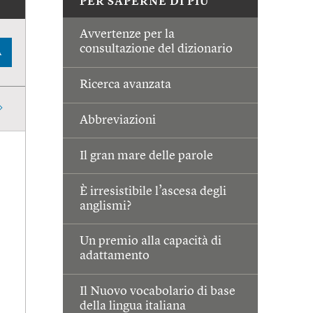
PER SAPERNE DI PIÙ
Avvertenze per la
consultazione del dizionario
A
Ricerca avanzata
Abbreviazioni
Il gran mare delle parole
È irresistibile l’ascesa degli
anglismi?
Un premio alla capacità di
adattamento
Il Nuovo vocabolario di base
della lingua italiana