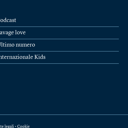
odcast
avage love
ltimo numero
nternazionale Kids
te legali
•
Cookie