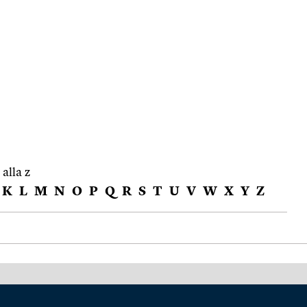
 alla z
K
L
M
N
O
P
Q
R
S
T
U
V
W
X
Y
Z