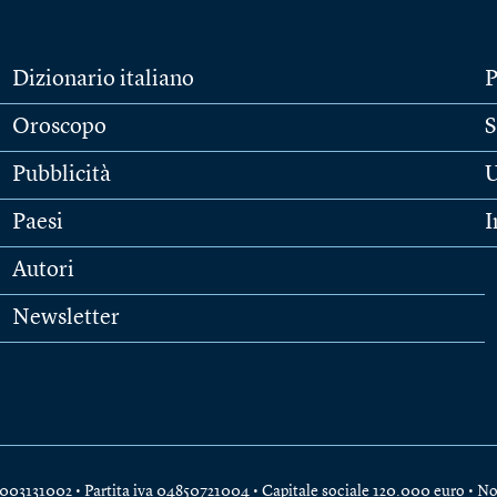
Dizionario italiano
P
Oroscopo
S
Pubblicità
U
Paesi
I
Autori
Newsletter
e 04003131002 • Partita iva 04850721004 • Capitale sociale 120.000 euro •
No