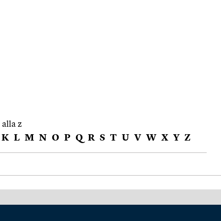
 alla z
K
L
M
N
O
P
Q
R
S
T
U
V
W
X
Y
Z