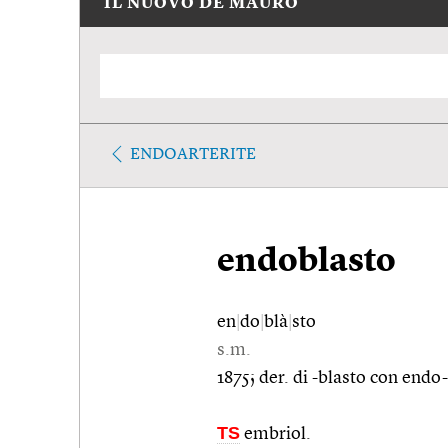
IL NUOVO DE MAURO
ENDOARTERITE
endoblasto
en
|
do
|
blà
|
sto
s.m.
1875; der. di -blasto con endo-
TS
embriol.