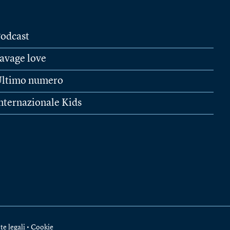
odcast
avage love
ltimo numero
nternazionale Kids
te legali
•
Cookie