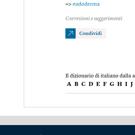
=>
endoderma
Correzioni e suggerimenti
Condividi
Il dizionario di italiano dalla a
A
B
C
D
E
F
G
H
I
J