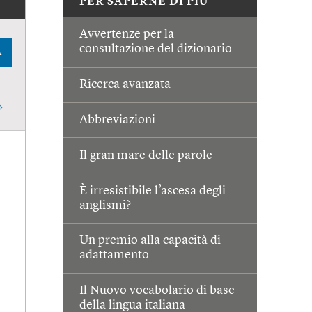
PER SAPERNE DI PIÙ
Avvertenze per la
consultazione del dizionario
A
Ricerca avanzata
Abbreviazioni
Il gran mare delle parole
È irresistibile l’ascesa degli
anglismi?
Un premio alla capacità di
adattamento
Il Nuovo vocabolario di base
della lingua italiana