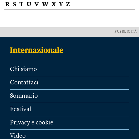
R
S
T
U
V
W
X
Y
Z
PUBBLICITÀ
Chi siamo
Contattaci
Sommario
Festival
Privacy e cookie
Video