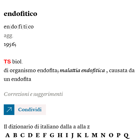
endofitico
en
|
do
|
fì
|
ti
|
co
agg.
1956;
TS
biol.
di organismo endofita;
malattia endofitica
, causata da
un endofita
Correzioni e suggerimenti
Condividi
Il dizionario di italiano dalla a alla z
A
B
C
D
E
F
G
H
I
J
K
L
M
N
O
P
Q