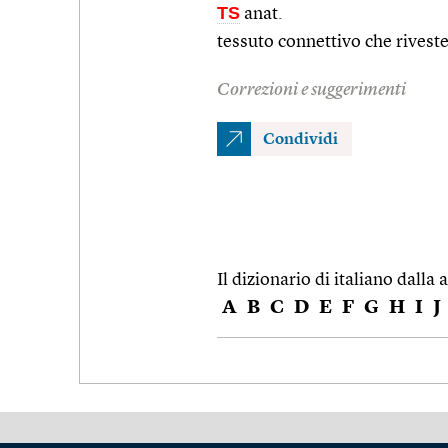
TS
anat.
tessuto connettivo che riveste
Correzioni e suggerimenti
Condividi
Il dizionario di italiano dalla a
A
B
C
D
E
F
G
H
I
J