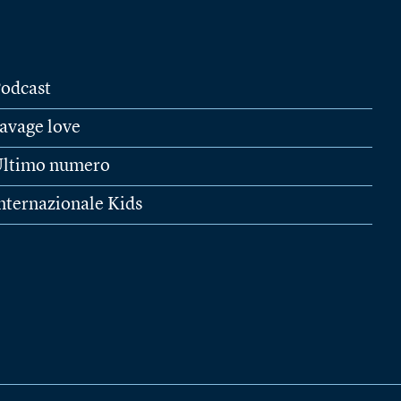
odcast
avage love
ltimo numero
nternazionale Kids