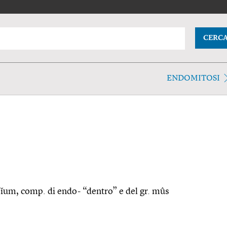
CERC
ENDOMITOSI
sĭum, comp. di endo- “dentro” e del gr. mûs