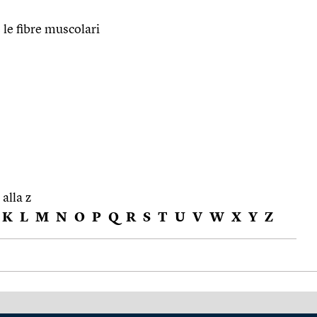
 le fibre muscolari
 alla z
K
L
M
N
O
P
Q
R
S
T
U
V
W
X
Y
Z