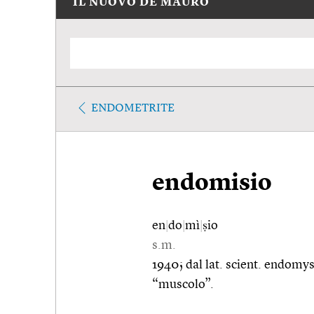
IL NUOVO DE MAURO
ENDOMETRITE
endomisio
en
|
do
|
mì
|
ṣio
s.m.
1940; dal lat. scient. endomy
“muscolo”.