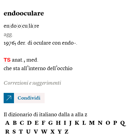
endooculare
en
|
do
|
o
|
cu
|
là
|
re
agg.
1976; der. di oculare con endo-.
TS
anat., med.
che sta all’interno dell’occhio
Correzioni e suggerimenti
Condividi
Il dizionario di italiano dalla a alla z
A
B
C
D
E
F
G
H
I
J
K
L
M
N
O
P
Q
R
S
T
U
V
W
X
Y
Z