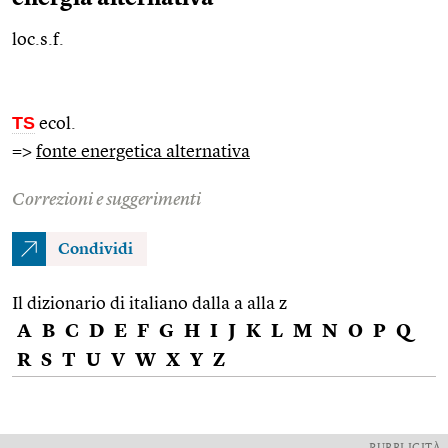
loc.s.f.
TS
ecol.
=>
fonte energetica alternativa
Correzioni e suggerimenti
Condividi
Il dizionario di italiano dalla a alla z
A
B
C
D
E
F
G
H
I
J
K
L
M
N
O
P
Q
R
S
T
U
V
W
X
Y
Z