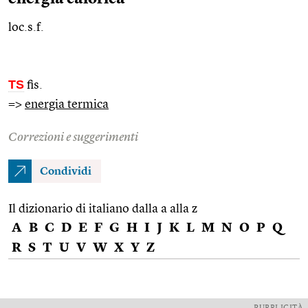
loc.s.f.
TS
fis.
=>
energia termica
Correzioni e suggerimenti
Condividi
Il dizionario di italiano dalla a alla z
A
B
C
D
E
F
G
H
I
J
K
L
M
N
O
P
Q
R
S
T
U
V
W
X
Y
Z