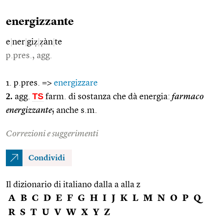
energizzante
e
|
ner
|
giẓ
|
ẓàn
|
te
p.pres., agg.
1. p.pres. =>
energizzare
2.
TS
agg.
farm. di sostanza che dà energia:
farmaco
energizzante
; anche s.m.
Correzioni e suggerimenti
Condividi
Il dizionario di italiano dalla a alla z
A
B
C
D
E
F
G
H
I
J
K
L
M
N
O
P
Q
R
S
T
U
V
W
X
Y
Z