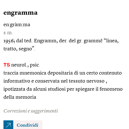
engramma
en
|
gràm
|
ma
s.m.
1956; dal ted. Engramm, der. del gr. grammḗ “linea,
tratto, segno”.
TS
neurol., psic.
traccia mnemonica depositaria di un certo contenuto
informativo e conservata nel tessuto nervoso ,
ipotizzata da alcuni studiosi per spiegare il fenomeno
della memoria
Correzioni e suggerimenti
Condividi