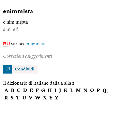
enimmista
e
|
nim
|
mì
|
sta
s.m. e f.
BU
var. =>
enigmista
.
Correzioni e suggerimenti
Condividi
Il dizionario di italiano dalla a alla z
A
B
C
D
E
F
G
H
I
J
K
L
M
N
O
P
Q
R
S
T
U
V
W
X
Y
Z