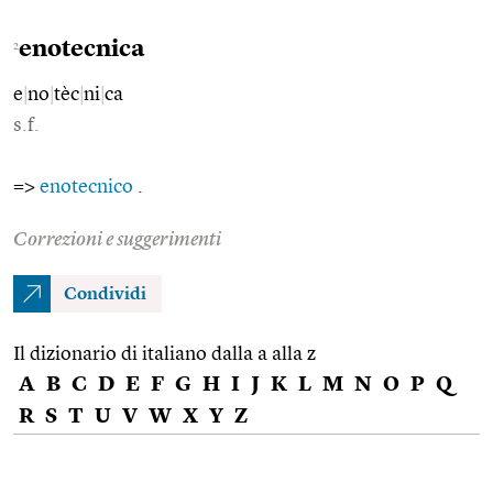
enotecnica
2
e
|
no
|
tèc
|
ni
|
ca
s.f.
=>
enotecnico
.
Correzioni e suggerimenti
Condividi
Il dizionario di italiano dalla a alla z
A
B
C
D
E
F
G
H
I
J
K
L
M
N
O
P
Q
R
S
T
U
V
W
X
Y
Z