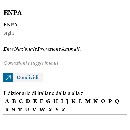
ENPA
ENPA
sigla
Ente Nazionale Protezione Animali
.
Correzioni e suggerimenti
Condividi
Il dizionario di italiano dalla a alla z
A
B
C
D
E
F
G
H
I
J
K
L
M
N
O
P
Q
R
S
T
U
V
W
X
Y
Z