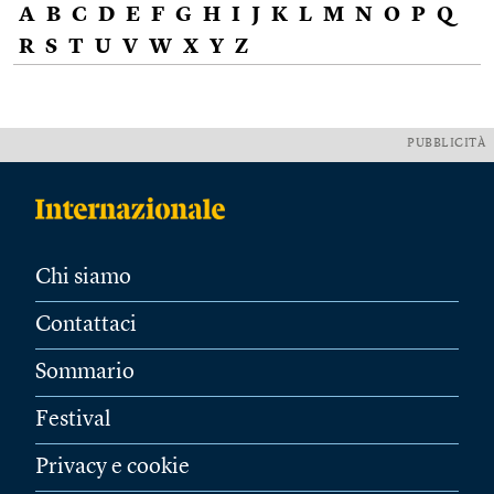
A
B
C
D
E
F
G
H
I
J
K
L
M
N
O
P
Q
R
S
T
U
V
W
X
Y
Z
PUBBLICITÀ
Chi siamo
Contattaci
Sommario
Festival
Privacy e cookie