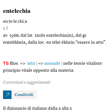
entelechia
en
|
te
|
le
|
chì
|
a
s.f.
av. 1566; dal lat. tardo entelechīa(m), dal gr.
entelékheia, dalla loc. en télei ékhein “essere in atto”.
TS
1
filos. =>
atto
|
=>
monade
|
nelle teorie vitaliste:
principio vitale opposto alla materia
Correzioni e suggerimenti
Condividi
Il dizionario di italiano dalla a alla z