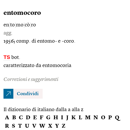
entomocoro
en
|
to
|
mo
|
cò
|
ro
agg.
1956; comp. di entomo- e -coro.
TS
bot.
caratterizzato da entomocoria
Correzioni e suggerimenti
Condividi
Il dizionario di italiano dalla a alla z
A
B
C
D
E
F
G
H
I
J
K
L
M
N
O
P
Q
R
S
T
U
V
W
X
Y
Z