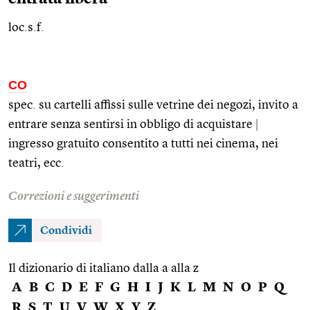
loc.s.f.
CO
spec. su cartelli affissi sulle vetrine dei negozi, invito a
entrare senza sentirsi in obbligo di acquistare
|
ingresso gratuito consentito a tutti nei cinema, nei
teatri,
ecc.
Correzioni e suggerimenti
Condividi
Il dizionario di italiano dalla a alla z
A
B
C
D
E
F
G
H
I
J
K
L
M
N
O
P
Q
R
S
T
U
V
W
X
Y
Z