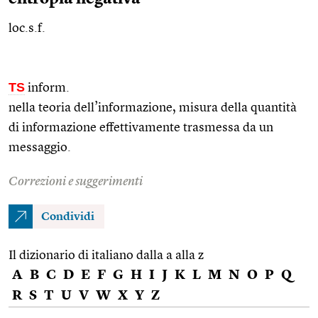
loc.s.f.
TS
inform.
nella teoria dell’informazione, misura della quantità
di informazione effettivamente trasmessa da un
messaggio.
Correzioni e suggerimenti
Condividi
Il dizionario di italiano dalla a alla z
A
B
C
D
E
F
G
H
I
J
K
L
M
N
O
P
Q
R
S
T
U
V
W
X
Y
Z