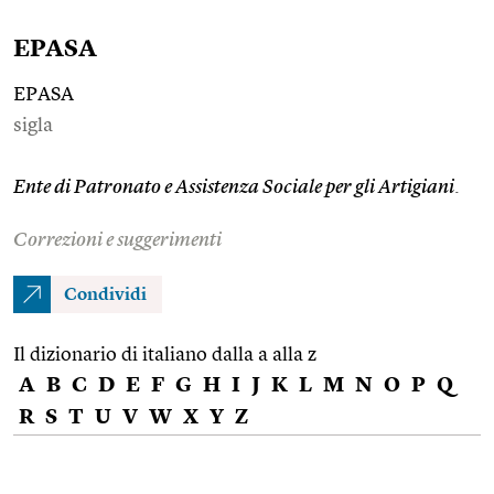
EPASA
EPASA
sigla
Ente di Patronato e Assistenza Sociale per gli Artigiani
.
Correzioni e suggerimenti
Condividi
Il dizionario di italiano dalla a alla z
A
B
C
D
E
F
G
H
I
J
K
L
M
N
O
P
Q
R
S
T
U
V
W
X
Y
Z