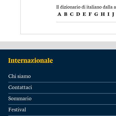
Il dizionario di italiano dalla a
A
B
C
D
E
F
G
H
I
J
Chi siamo
Contattaci
Sommario
Festival