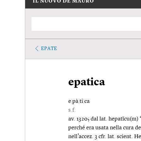
IL NUOVO DE MAURO
EPATE
epatica
e
|
pà
|
ti
|
ca
s.f.
av. 1320; dal lat. hepatĭcu(m) 
perché era usata nella cura del 
nell’accez. 3 cfr. lat. scient. H