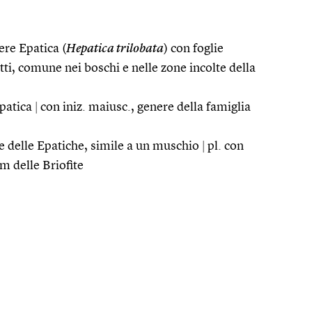
ere Epatica (
Hepatica trilobata
) con foglie
etti, comune nei boschi e nelle zone incolte della
Epatica
|
con iniz. maiusc., genere della famiglia
se delle Epatiche, simile a un muschio
|
pl. con
um delle Briofite