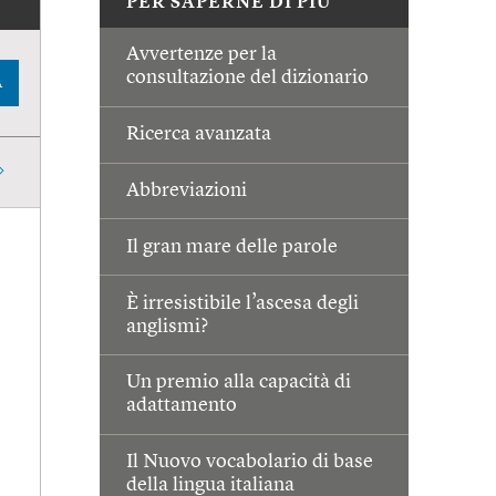
PER SAPERNE DI PIÙ
Avvertenze per la
consultazione del dizionario
A
Ricerca avanzata
Abbreviazioni
Il gran mare delle parole
È irresistibile l’ascesa degli
anglismi?
Un premio alla capacità di
adattamento
Il Nuovo vocabolario di base
della lingua italiana