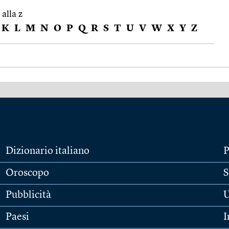
 alla z
K
L
M
N
O
P
Q
R
S
T
U
V
W
X
Y
Z
Dizionario italiano
P
Oroscopo
S
Pubblicità
U
Paesi
I