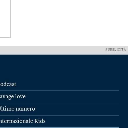
PUBBLICITÀ
odcast
avage love
ltimo numero
nternazionale Kids