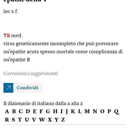
loc.s.f.
TS
med.
virus geneticamente incompleto che può provocare
un’epatite acuta spesso mortale come complicanza di
un’epatite B
Correzioni e suggerimenti
Condividi
Il dizionario di italiano dalla a alla z
A
B
C
D
E
F
G
H
I
J
K
L
M
N
O
P
Q
R
S
T
U
V
W
X
Y
Z