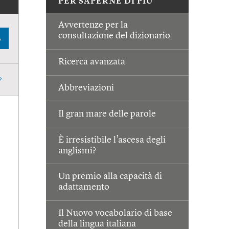
PER SAPERNE DI PIÙ
Avvertenze per la
consultazione del dizionario
A
Ricerca avanzata
Abbreviazioni
Il gran mare delle parole
È irresistibile l’ascesa degli
anglismi?
Un premio alla capacità di
adattamento
Il Nuovo vocabolario di base
della lingua italiana