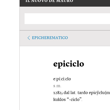
IL NUOVO DE MAURO
EPICHEREMATICO
epiciclo
e
|
pi
|
cì
|
clo
s.m.
1282; dal lat. tardo epicўclu(m
kuklos “-ciclo”.