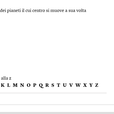
dei pianeti il cui centro si muove a sua volta
 alla z
K
L
M
N
O
P
Q
R
S
T
U
V
W
X
Y
Z