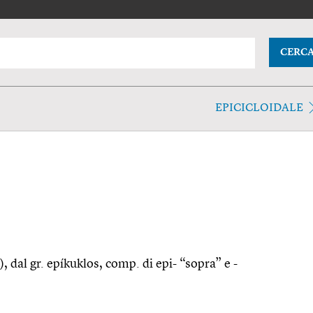
CERC
EPICICLOIDALE
), dal gr. epíkuklos, comp. di epi- “sopra” e -