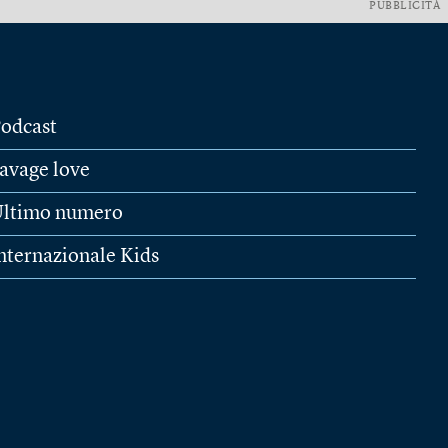
PUBBLICITÀ
odcast
avage love
ltimo numero
nternazionale Kids