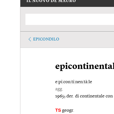
IL NUOVO DE MAURO
EPICONDILO
epicontinenta
e
|
pi
|
con
|
ti
|
nen
|
tà
|
le
agg.
1965; der. di continentale con 
TS
geogr.