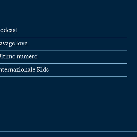
odcast
avage love
ltimo numero
nternazionale Kids