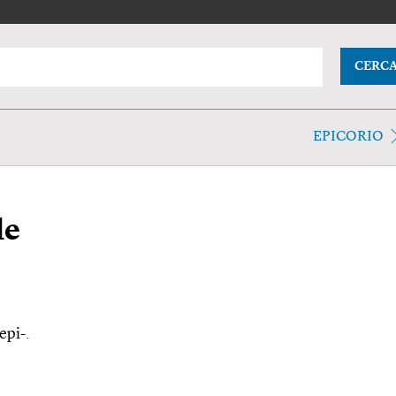
CERC
EPICORIO
le
epi-.