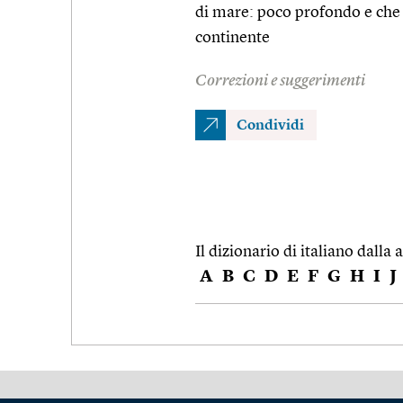
di mare: poco profondo e che 
continente
Correzioni e suggerimenti
Condividi
Il dizionario di italiano dalla a
A
B
C
D
E
F
G
H
I
J