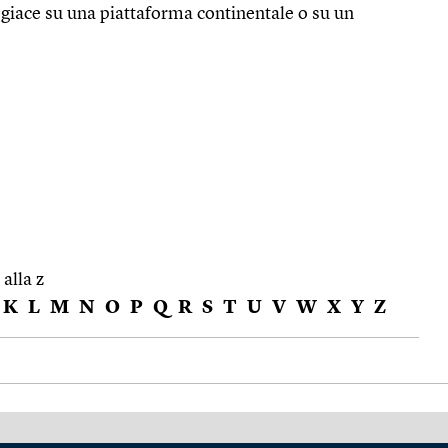
giace su una piattaforma continentale o su un
 alla z
K
L
M
N
O
P
Q
R
S
T
U
V
W
X
Y
Z