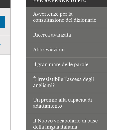
PER SAPERNE DI PIÙ
Avvertenze per la
consultazione del dizionario
A
Ricerca avanzata
Abbreviazioni
Il gran mare delle parole
È irresistibile l’ascesa degli
anglismi?
Un premio alla capacità di
adattamento
Il Nuovo vocabolario di base
della lingua italiana