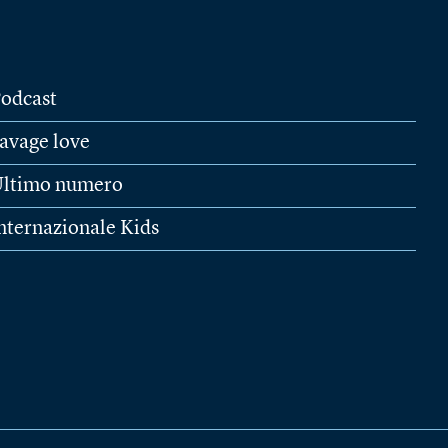
odcast
avage love
ltimo numero
nternazionale Kids