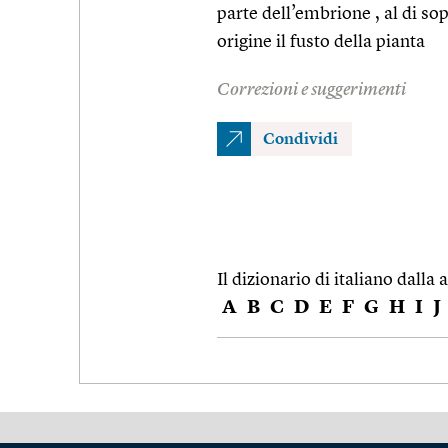
parte dell’embrione , al di sop
origine il fusto della pianta
Correzioni e suggerimenti
Condividi
Il dizionario di italiano dalla a
A
B
C
D
E
F
G
H
I
J