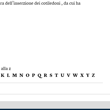
ra dell’inserzione dei cotiledoni , da cui ha
 alla z
K
L
M
N
O
P
Q
R
S
T
U
V
W
X
Y
Z