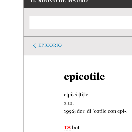
IL NUOVO DE MAURO
EPICORIO
epicotile
e
|
pi
|
cò
|
ti
|
le
s.m.
2
1956; der. di
cotile con epi-.
TS
bot.