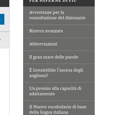
PER SAPERNE DI PIÙ
Avvertenze per la
consultazione del dizionario
A
Ricerca avanzata
Abbreviazioni
Il gran mare delle parole
È irresistibile l’ascesa degli
anglismi?
Un premio alla capacità di
adattamento
Il Nuovo vocabolario di base
della lingua italiana