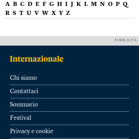
A
B
C
D
E
F
G
H
I
J
K
L
M
N
O
P
Q
R
S
T
U
V
W
X
Y
Z
PUBBLICITÀ
Chi siamo
Contattaci
Sommario
Festival
Privacy e cookie