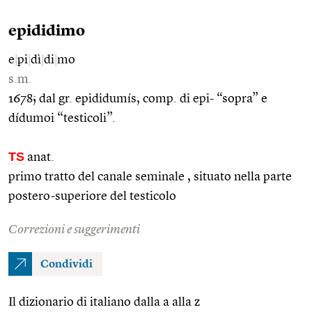
epididimo
e
|
pi
|
dì
|
di
|
mo
s.m.
1678; dal gr. epididumís, comp. di epi- “sopra” e
dídumoi “testicoli”.
TS
anat.
primo tratto del canale seminale , situato nella parte
postero-superiore del testicolo
Correzioni e suggerimenti
Condividi
Il dizionario di italiano dalla a alla z