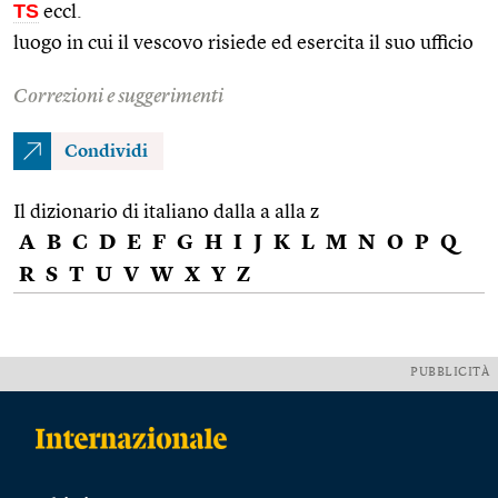
TS
eccl.
luogo in cui il vescovo risiede ed esercita il suo ufficio
Correzioni e suggerimenti
Condividi
Il dizionario di italiano dalla a alla z
A
B
C
D
E
F
G
H
I
J
K
L
M
N
O
P
Q
R
S
T
U
V
W
X
Y
Z
PUBBLICITÀ