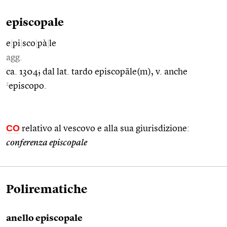
episcopale
e
|
pi
|
sco
|
pà
|
le
agg.
ca. 1304; dal lat. tardo episcopāle(m), v. anche
2
episcopo.
CO
relativo al vescovo e alla sua giurisdizione:
conferenza episcopale
Polirematiche
anello episcopale