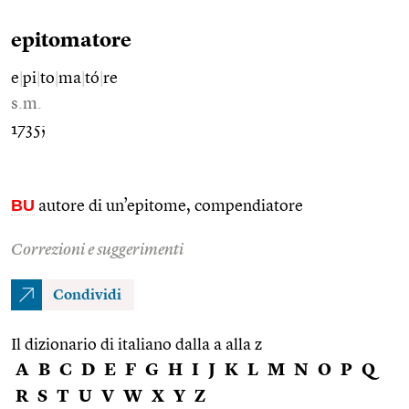
epitomatore
e
|
pi
|
to
|
ma
|
tó
|
re
s.m.
1735;
BU
autore di un’epitome, compendiatore
Correzioni e suggerimenti
Condividi
Il dizionario di italiano dalla a alla z
A
B
C
D
E
F
G
H
I
J
K
L
M
N
O
P
Q
R
S
T
U
V
W
X
Y
Z