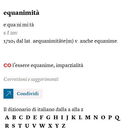
equanimità
e
|
qua
|
ni
|
mi
|
tà
s.f.inv.
1710; dal lat. aequanimitāte(m) v. anche equanime.
CO
l’essere equanime, imparzialità
Correzioni e suggerimenti
Condividi
Il dizionario di italiano dalla a alla z
A
B
C
D
E
F
G
H
I
J
K
L
M
N
O
P
Q
R
S
T
U
V
W
X
Y
Z