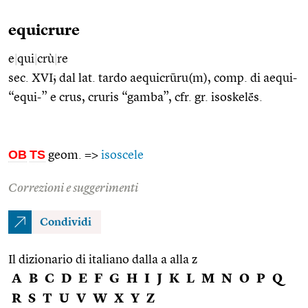
equicrure
e
|
qui
|
crù
|
re
sec. XVI; dal lat. tardo aequicrūru(m), comp. di aequi-
“equi-” e crus, cruris “gamba”, cfr. gr. isoskelḗs.
OB
TS
geom. =>
isoscele
Correzioni e suggerimenti
Condividi
Il dizionario di italiano dalla a alla z
A
B
C
D
E
F
G
H
I
J
K
L
M
N
O
P
Q
R
S
T
U
V
W
X
Y
Z