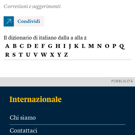
Correzioni e suggerimenti
Condividi
Il dizionario di italiano dalla a alla z
A
B
C
D
E
F
G
H
I
J
K
L
M
N
O
P
Q
R
S
T
U
V
W
X
Y
Z
PUBBLICITÀ
Chi siamo
Contattaci