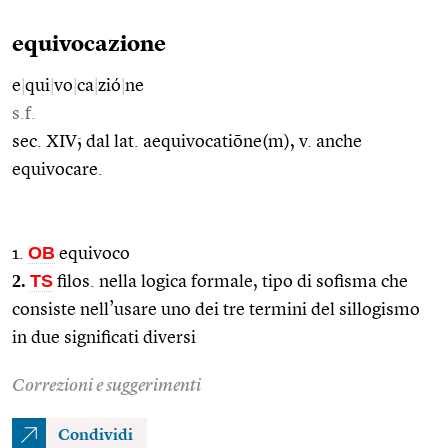
equivocazione
e
|
qui
|
vo
|
ca
|
zió
|
ne
s.f.
sec. XIV; dal lat. aequivocatiōne(m), v. anche
equivocare.
OB
1.
equivoco
2.
TS
filos. nella logica formale, tipo di sofisma che
consiste nell’usare uno dei tre termini del sillogismo
in due significati diversi
Correzioni e suggerimenti
Condividi