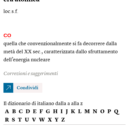
loc.s.f.
CO
quella che convenzionalmente si fa decorrere dalla
metà del XX
sec.
, caratterizzata dallo sfruttamento
dell’energia nucleare
Correzioni e suggerimenti
Condividi
Il dizionario di italiano dalla a alla z
A
B
C
D
E
F
G
H
I
J
K
L
M
N
O
P
Q
R
S
T
U
V
W
X
Y
Z